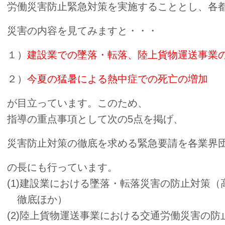
労働災害
防止緊急対策を実施することとし、各
災害の内容を見てみますと・・・
１）
建設業での墜落・転落、陸上貨物運送事業
２）
今夏の猛暑による熱中症での死亡の増加
が目立っています。このため、
指導の重点事項として次の5点を掲げ、
災害防止対策の徹底を求める緊急要請を各業界
の長にも行っています。
(1)建設業における墜落・転落災害の防止対策
徹底ほか）
(2)陸上貨物運送事業における交通労働災害の