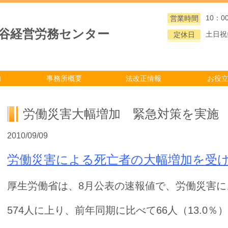
10：0
営業時間
大谷経営労務センター
土日祝
定休日
内
事務所概要
法改正情報
お役
労働災害大幅増加 緊急対策を実施
2010/09/09
労働災害による死亡者の大幅増加を受
厚生労働省は、8月公表の速報値で、労働災害に
574人に上り、前年同期に比べて66人（13.0