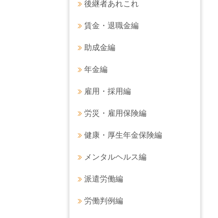
後継者あれこれ
賃金・退職金編
助成金編
年金編
雇用・採用編
労災・雇用保険編
健康・厚生年金保険編
メンタルヘルス編
派遣労働編
労働判例編