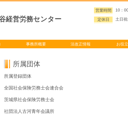
10：0
営業時間
大谷経営労務センター
土日祝
定休日
内
事務所概要
法改正情報
お役
所属団体
所属登録団体
全国社会保険労務士会連合会
茨城県社会保険労務士会
社団法人古河青年会議所