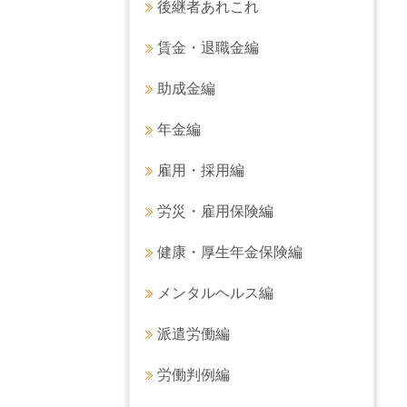
後継者あれこれ
賃金・退職金編
助成金編
年金編
雇用・採用編
労災・雇用保険編
健康・厚生年金保険編
メンタルヘルス編
派遣労働編
労働判例編